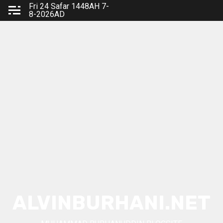
Skip
Fri 24 Safar 1448AH 7-
8-2026AD
to
content
ALVINBURHANI.NET