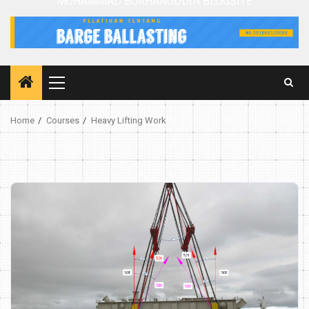
MUHAMMAD BURHANUDDIN BLOGSITE
Primary
Menu
Home
Courses
Heavy Lifting Work