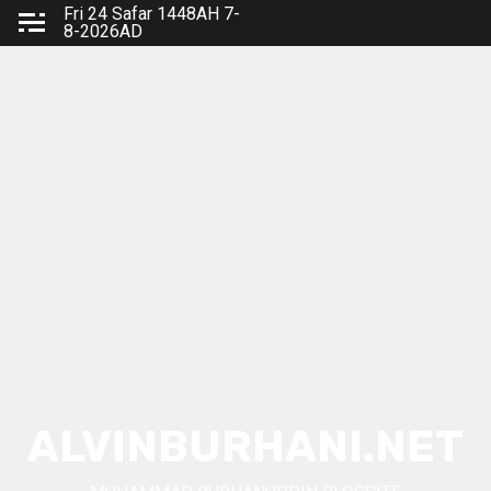
Skip
Fri 24 Safar 1448AH 7-
8-2026AD
to
content
ALVINBURHANI.NET