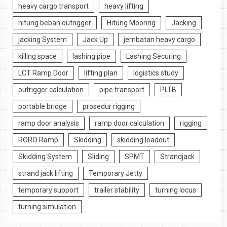
heavy cargo transport
heavy lifting
hitung beban outrigger
Hitung Mooring
Jacking
jacking System
Jack Up
jembatan heavy cargo
killing space
lashing pipe
Lashing Securing
LCT Ramp Door
lifting plan
logistics study
outrigger calculation
pipe transport
PLTB
portable bridge
prosedur rigging
ramp door analysis
ramp door calculation
rigging
RORO Ramp
Skidding
skidding loadout
Skidding System
Sliding
SPMT
Strandjack
strand jack lifting
Temporary Jetty
temporary support
trailer stability
turning locus
turning simulation