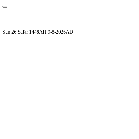
Skip
to
content
Sun 26 Safar 1448AH 9-8-2026AD
ALVINBURHANI.NET
MUHAMMAD BURHANUDDIN BLOGSITE