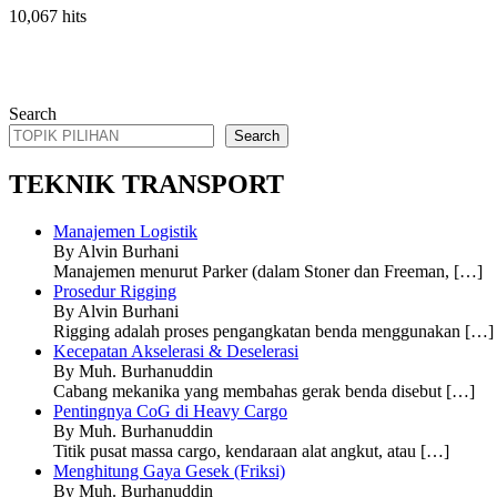
10,067 hits
Search
Search
TEKNIK TRANSPORT
Manajemen Logistik
By Alvin Burhani
Manajemen menurut Parker (dalam Stoner dan Freeman,
[…]
Prosedur Rigging
By Alvin Burhani
Rigging adalah proses pengangkatan benda menggunakan
[…]
Kecepatan Akselerasi & Deselerasi
By Muh. Burhanuddin
Cabang mekanika yang membahas gerak benda disebut
[…]
Pentingnya CoG di Heavy Cargo
By Muh. Burhanuddin
Titik pusat massa cargo, kendaraan alat angkut, atau
[…]
Menghitung Gaya Gesek (Friksi)
By Muh. Burhanuddin