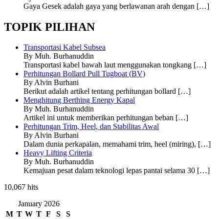
Gaya Gesek adalah gaya yang berlawanan arah dengan
[…]
TOPIK PILIHAN
Transportasi Kabel Subsea
By Muh. Burhanuddin
Transportasi kabel bawah laut menggunakan tongkang
[…]
Perhitungan Bollard Pull Tugboat (BV)
By Alvin Burhani
Berikut adalah artikel tentang perhitungan bollard
[…]
Menghitung Berthing Energy Kapal
By Muh. Burhanuddin
Artikel ini untuk memberikan perhitungan beban
[…]
Perhitungan Trim, Heel, dan Stabilitas Awal
By Alvin Burhani
Dalam dunia perkapalan, memahami trim, heel (miring),
[…]
Heavy Lifting Criteria
By Muh. Burhanuddin
Kemajuan pesat dalam teknologi lepas pantai selama 30
[…]
10,067 hits
January 2026
M
T
W
T
F
S
S