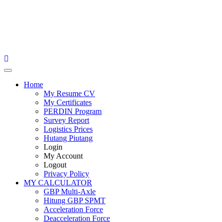
Primary
Menu
Home
My Resume CV
My Certificates
PERDIN Program
Survey Report
Logistics Prices
Hutang Piutang
Login
My Account
Logout
Privacy Policy
MY CALCULATOR
GBP Multi-Axle
Hitung GBP SPMT
Acceleration Force
Deacceleration Force