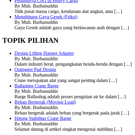
Pentingnya CoG di Heavy Cargo
By Muh. Burhanuddin
Titik pusat massa cargo, kendaraan alat angkut, atau
[…]
Menghitung Gaya Gesek (Friksi)
By Muh. Burhanuddin
Gaya Gesek adalah gaya yang berlawanan arah dengan
[…]
TOPIK PILIHAN
Design Lifting Hanger Adapter
By Muh. Burhanuddin
Dalam industri berat, pengangkatan benda-benda dengan
[…]
Outrigger Pad Design
By Muh. Burhanuddin
Crane merupakan alat yang sangat penting dalam
[…]
Ballasting Crane Barge
By Muh. Burhanuddin
Barge Ballasting adalah proses pengisian air ke dalam
[…]
Beban Bergerak (Moving Load)
By Muh. Burhanuddin
Beban bergerak adalah beban yang bergerak pada jarak
[…]
Hitung Stabilitas Crane Barge
By Muh. Burhanuddin
Selamat datang di artikel singkat mengenai stabilitas
[…]