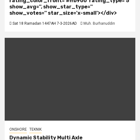
rating_color_front='#ffb900' rating_type='5'
show_avg='', show_star_type=''
show_votes='' star_size='x-small'></div>
Sat 18 Ramadan 1447AH 7-3-2026AD
Muh. Burhanuddin
ONSHORE
TEKNIK
Dynamic Stability Multi Axle