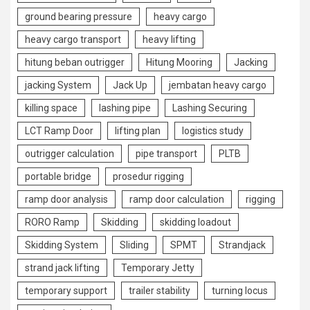
ground bearing pressure
heavy cargo
heavy cargo transport
heavy lifting
hitung beban outrigger
Hitung Mooring
Jacking
jacking System
Jack Up
jembatan heavy cargo
killing space
lashing pipe
Lashing Securing
LCT Ramp Door
lifting plan
logistics study
outrigger calculation
pipe transport
PLTB
portable bridge
prosedur rigging
ramp door analysis
ramp door calculation
rigging
RORO Ramp
Skidding
skidding loadout
Skidding System
Sliding
SPMT
Strandjack
strand jack lifting
Temporary Jetty
temporary support
trailer stability
turning locus