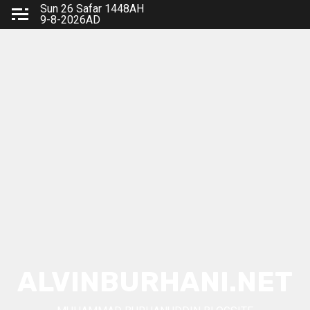
Skip
Sun 26 Safar 1448AH
9-8-2026AD
to
content
ALVINBURHANI.NET