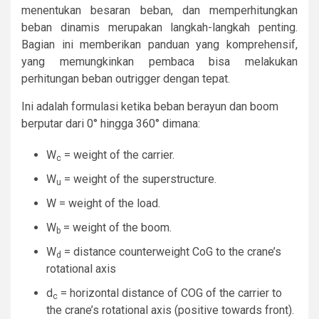
menentukan besaran beban, dan memperhitungkan
beban dinamis merupakan langkah-langkah penting.
Bagian ini memberikan panduan yang komprehensif,
yang memungkinkan pembaca bisa melakukan
perhitungan beban outrigger dengan tepat.
Ini adalah formulasi ketika beban berayun dan boom
berputar dari 0° hingga 360° dimana:
W
= weight of the carrier.
c
W
= weight of the superstructure.
u
W = weight of the load.
W
= weight of the boom.
b
W
= distance counterweight CoG to the crane’s
d
rotational axis
d
= horizontal distance of COG of the carrier to
c
the crane’s rotational axis (positive towards front).