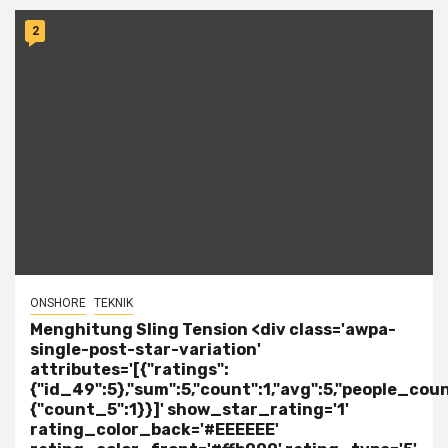
2
ONSHORE
TEKNIK
Menghitung Sling Tension <div class='awpa-
single-post-star-variation'
attributes='[{"ratings":
{"id_49":5},"sum":5,"count":1,"avg":5,"people_coun
{"count_5":1}}]' show_star_rating='1'
rating_color_back='#EEEEEE'