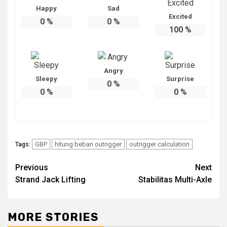
Happy
Sad
Excited
0
%
0
%
100
%
Angry
Sleepy
Surprise
0
%
0
%
0
%
GBP
hitung beban outrigger
outrigger calculation
Tags:
Post
Previous
Next
Strand Jack Lifting
Stabilitas Multi-Axle
navigation
MORE STORIES