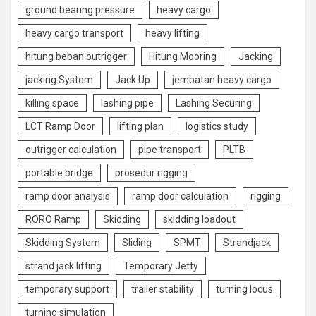
ground bearing pressure
heavy cargo
heavy cargo transport
heavy lifting
hitung beban outrigger
Hitung Mooring
Jacking
jacking System
Jack Up
jembatan heavy cargo
killing space
lashing pipe
Lashing Securing
LCT Ramp Door
lifting plan
logistics study
outrigger calculation
pipe transport
PLTB
portable bridge
prosedur rigging
ramp door analysis
ramp door calculation
rigging
RORO Ramp
Skidding
skidding loadout
Skidding System
Sliding
SPMT
Strandjack
strand jack lifting
Temporary Jetty
temporary support
trailer stability
turning locus
turning simulation