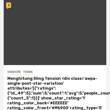
2
ONSHORE
TEKNIK
Menghitung Sling Tension <div class='awpa-
single-post-star-variation'
attributes='[{"ratings":
{"id_49":5},"sum":5,"count":1,"avg":5,"people_coun
{"count_5":1}}]' show_star_rating='1'
rating_color_back='#EEEEEE'
rating_color_front='#ffb900' rating_type='5'