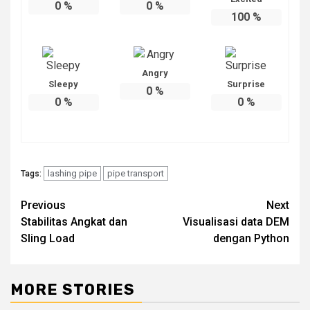
0
%
0
%
100
%
Angry
Sleepy
Surprise
0
%
0
%
0
%
lashing pipe
pipe transport
Tags:
Post
Previous
Next
Stabilitas Angkat dan
Visualisasi data DEM
navigation
Sling Load
dengan Python
MORE STORIES