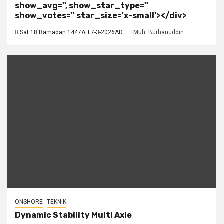
show_avg='', show_star_type=''
show_votes='' star_size='x-small'></div>
Sat 18 Ramadan 1447AH 7-3-2026AD
Muh. Burhanuddin
ONSHORE
TEKNIK
Dynamic Stability Multi Axle