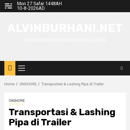
Skip
Mon 27 Safar 1448AH
10-8-2026AD
to
content
ALVINBURHANI.NET
MUHAMMAD BURHANUDDIN BLOGSITE
Primary
Menu
Home
ONSHORE
Transportasi & Lashing Pipa di Trailer
ONSHORE
Transportasi & Lashing
Pipa di Trailer