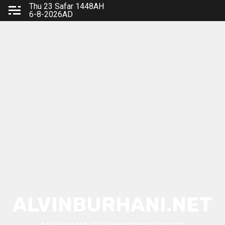
Skip
Thu 23 Safar 1448AH
6-8-2026AD
to
content
ALVINBURHANI.NET