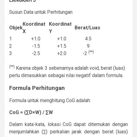
LANGKAH 5
Susun Data untuk Perhitungan
Koordinat
Koordinat
Objek
Berat/Luas
X
Y
1
+1.0
+1.0
4.5
2
-1.5
+1.5
9
(**)
3
-2.5
+2.0
-2
(**)
Karena objek 3 sebenarnya adalah void, berat (luas)
perlu dimasukkan sebagai nilai negatif dalam formula.
Formula Perhitungan
Formula untuk menghitung CoG adalah:
CoG = (∑D×W) / ∑W
Dalam kata-kata, lokasi CoG dapat ditemukan dengan
menjumlahkan (∑) perkalian jarak dengan berat (luas)