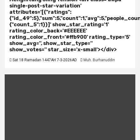
single-post-star-variation'
attributes='[{"ratings":
{"id_49":5},"sum":5,"count":1,"avg":5,"people_coun
{"count_5":1}}]' show_star_rating='1'
rating_color_back='#EEEEEE'
rating_color_front='#ffb900' rating_type='5'
show_avg='', show_star_type=''
show_votes='' star_size='x-small'></div>
Sat 18 Ramadan 1447AH 7-3-2026AD
Muh. Burhanuddin