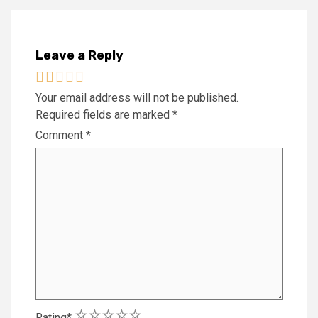
Leave a Reply
Your email address will not be published.
Required fields are marked
*
Comment
*
1
2
3
4
5
Rating
*