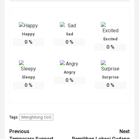
Happy
Sad
Excited
0
%
0
%
0
%
Angry
Sleepy
Surprise
0
%
0
%
0
%
Menghitung CoG
Tags:
Post
Previous
Next
Temporary Support
Pemilihan Lokasi Gudang