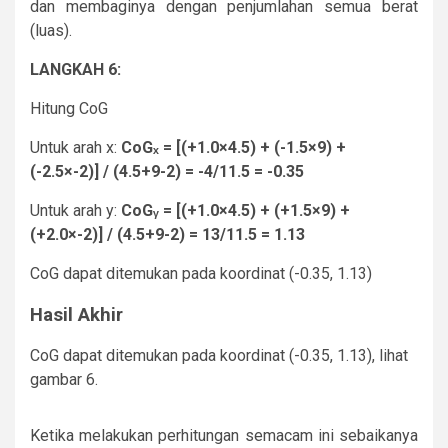
dan membaginya dengan penjumlahan semua berat
(luas).
LANGKAH 6:
Hitung CoG
Untuk arah x:
CoGₓ = [(+1.0×4.5) + (-1.5×9) +
(-2.5×-2)] / (4.5+9-2) = -4/11.5 = -0.35
Untuk arah y:
CoGᵧ = [(+1.0×4.5) + (+1.5×9) +
(+2.0×-2)] / (4.5+9-2) = 13/11.5 = 1.13
CoG dapat ditemukan pada koordinat (-0.35, 1.13)
Hasil Akhir
CoG dapat ditemukan pada koordinat (-0.35, 1.13), lihat
gambar 6.
Ketika melakukan perhitungan semacam ini sebaikanya