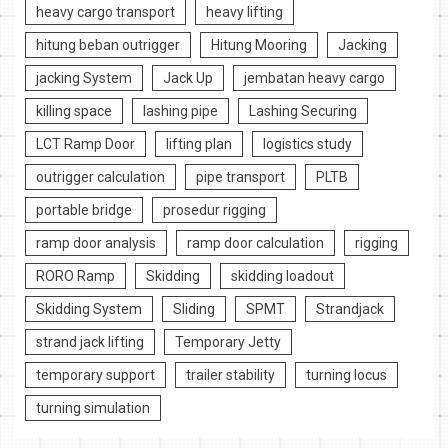
heavy cargo transport
heavy lifting
hitung beban outrigger
Hitung Mooring
Jacking
jacking System
Jack Up
jembatan heavy cargo
killing space
lashing pipe
Lashing Securing
LCT Ramp Door
lifting plan
logistics study
outrigger calculation
pipe transport
PLTB
portable bridge
prosedur rigging
ramp door analysis
ramp door calculation
rigging
RORO Ramp
Skidding
skidding loadout
Skidding System
Sliding
SPMT
Strandjack
strand jack lifting
Temporary Jetty
temporary support
trailer stability
turning locus
turning simulation