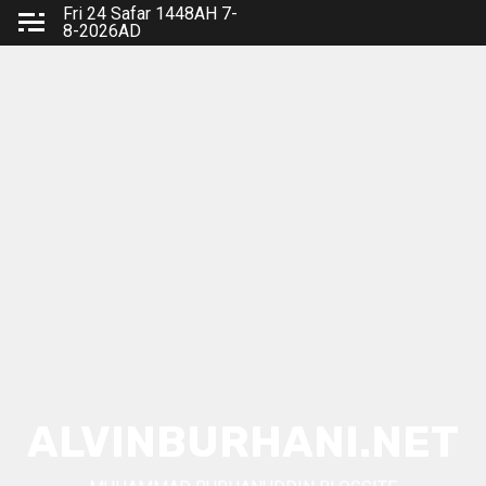
Skip
Fri 24 Safar 1448AH 7-
8-2026AD
to
content
ALVINBURHANI.NET