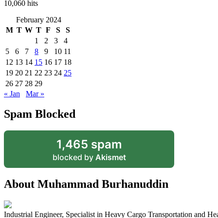
10,060 hits
February 2024
M
T
W
T
F
S
S
1
2
3
4
5
6
7
8
9
10
11
12
13
14
15
16
17
18
19
20
21
22
23
24
25
26
27
28
29
« Jan
Mar »
Spam Blocked
1,465 spam
blocked by
Akismet
About Muhammad Burhanuddin
Industrial Engineer, Specialist in Heavy Cargo Transportation and H