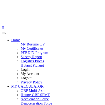
Primary
Menu
Home
My Resume CV
My Certificates
PERDIN Program
Survey Report
Logistics Prices
Hutang Piutang
Login
My Account
Logout
Privacy Policy
MY CALCULATOR
GBP Multi-Axle
Hitung GBP SPMT
Acceleration Force
Deacceleration Force