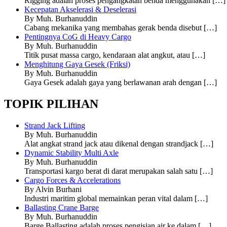
Rigging adalah proses pengangkatan benda menggunakan
[…]
Kecepatan Akselerasi & Deselerasi
By Muh. Burhanuddin
Cabang mekanika yang membahas gerak benda disebut
[…]
Pentingnya CoG di Heavy Cargo
By Muh. Burhanuddin
Titik pusat massa cargo, kendaraan alat angkut, atau
[…]
Menghitung Gaya Gesek (Friksi)
By Muh. Burhanuddin
Gaya Gesek adalah gaya yang berlawanan arah dengan
[…]
TOPIK PILIHAN
Strand Jack Lifting
By Muh. Burhanuddin
Alat angkat strand jack atau dikenal dengan strandjack
[…]
Dynamic Stability Multi Axle
By Muh. Burhanuddin
Transportasi kargo berat di darat merupakan salah satu
[…]
Cargo Forces & Accelerations
By Alvin Burhani
Industri maritim global memainkan peran vital dalam
[…]
Ballasting Crane Barge
By Muh. Burhanuddin
Barge Ballasting adalah proses pengisian air ke dalam
[…]