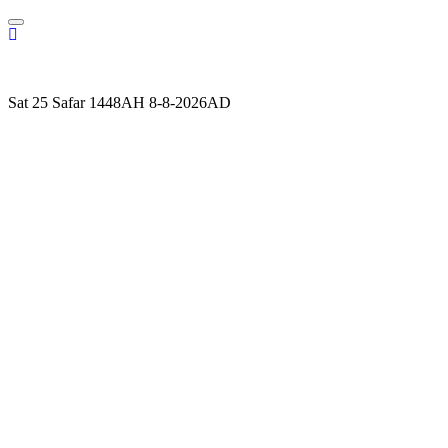
Skip
to
content
Sat 25 Safar 1448AH 8-8-2026AD
ALVINBURHANI.NET
MUHAMMAD BURHANUDDIN BLOGSITE