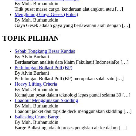
By Muh. Burhanuddin
Titik pusat massa cargo, kendaraan alat angkut, atau
[…]
Menghitung Gaya Gesek (Friksi)
By Muh. Burhanuddin
Gaya Gesek adalah gaya yang berlawanan arah dengan
[…]
TOPIK PILIHAN
Sebab Tongkang Besar Kandas
By Alvin Burhani
Berdasarkan analisis data klaim Fakultatif IndonesiaRe
[…]
Perhitungan Bollard Pull (BP)
By Alvin Burhani
Perhitungan Bollard Pull (BP) merupakan salah satu
[…]
Heavy Lifting Criteria
By Muh. Burhanuddin
Kemajuan pesat dalam teknologi lepas pantai selama 30
[…]
Loadout Menggunakan Skidding
By Muh. Burhanuddin
Loadout jacket dan topside deck menggunakan skidding
[…]
Ballasting Crane Barge
By Muh. Burhanuddin
Barge Ballasting adalah proses pengisian air ke dalam
[…]