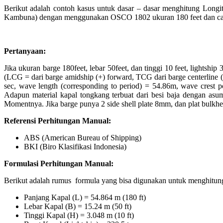
Berikut adalah contoh kasus untuk dasar – dasar menghitung Long
Kambuna) dengan menggunakan OSCO 1802 ukuran 180 feet dan carg
Pertanyaan:
Jika ukuran barge 180feet, lebar 50feet, dan tinggi 10 feet, light
(LCG = dari barge amidship (+) forward, TCG dari barge centerline (
sec, wave length (corresponding to period) = 54.86m, wave crest pos
Adapun material kapal tongkang terbuat dari besi baja dengan a
Momentnya. Jika barge punya 2 side shell plate 8mm, dan plat bulk
Referensi Perhitungan Manual:
ABS (American Bureau of Shipping)
BKI (Biro Klasifikasi Indonesia)
Formulasi Perhitungan Manual:
Berikut adalah rumus formula yang bisa digunakan untuk menghitung
Panjang Kapal (L) = 54.864 m (180 ft)
Lebar Kapal (B) = 15.24 m (50 ft)
Tinggi Kapal (H) = 3.048 m (10 ft)