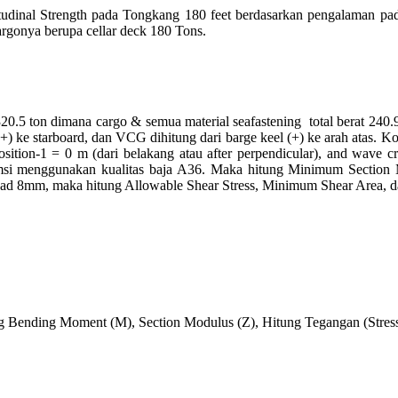
itudinal Strength pada Tongkang 180 feet berdasarkan pengalaman 
onya berupa cellar deck 180 Tons.
ship 320.5 ton dimana cargo & semua material seafastening total bera
+) ke starboard, dan VCG dihitung dari barge keel (+) ke arah atas. Ko
ition-1 = 0 m (dari belakang atau after perpendicular), and wave cre
sumsi menggunakan kualitas baja A36. Maka hitung Minimum Section 
head 8mm, maka hitung Allowable Shear Stress, Minimum Shear Area, d
 Bending Moment (M), Section Modulus (Z), Hitung Tegangan (Stress, 