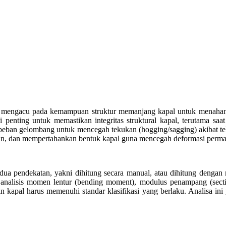
) mengacu pada kemampuan struktur memanjang kapal untuk menahan b
penting untuk memastikan integritas struktural kapal, terutama saa
 beban gelombang untuk mencegah tekukan (hogging/sagging) akibat t
han, dan mempertahankan bentuk kapal guna mencegah deformasi perm
dua pendekatan, yakni dihitung secara manual, atau dihitung deng
alisis momen lentur (bending moment), modulus penampang (section
ain kapal harus memenuhi standar klasifikasi yang berlaku. Analisa i