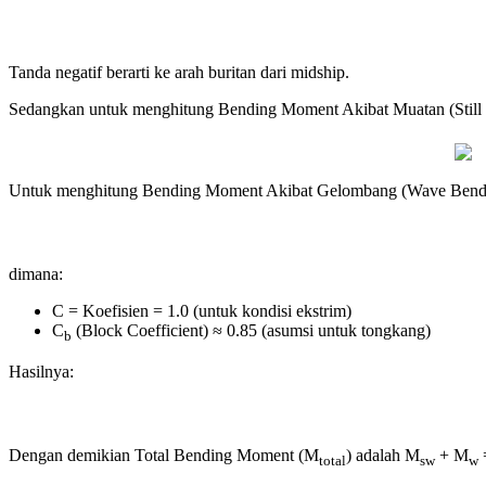
Tanda negatif berarti ke arah buritan dari midship.
Sedangkan untuk menghitung Bending Moment Akibat Muatan (Stil
Untuk menghitung Bending Moment Akibat Gelombang (Wave Ben
dimana:
C = Koefisien = 1.0 (untuk kondisi ekstrim)
C
(Block Coefficient) ≈ 0.85 (asumsi untuk tongkang)
b
Hasilnya:
Dengan demikian Total Bending Moment (M
) adalah M
+ M
total
sw
w