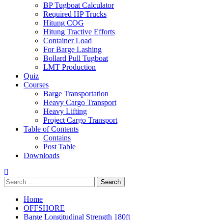
BP Tugboat Calculator
Required HP Trucks
Hitung COG
Hitung Tractive Efforts
Container Load
For Barge Lashing
Bollard Pull Tugboat
LMT Production
Quiz
Courses
Barge Transportation
Heavy Cargo Transport
Heavy Lifting
Project Cargo Transport
Table of Contents
Contains
Post Table
Downloads
Search
for:
Home
OFFSHORE
Barge Longitudinal Strength 180ft