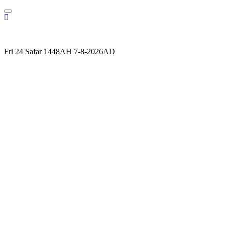
Skip
to
content
Fri 24 Safar 1448AH 7-8-2026AD
ALVINBURHANI.NET
MUHAMMAD BURHANUDDIN BLOGSITE